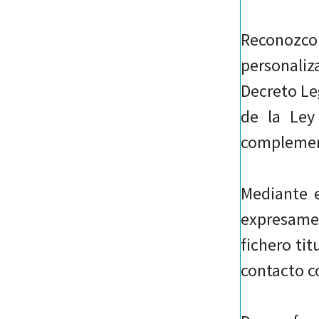
Reconozco 
personaliz
Decreto Le
de la Ley
complement
Mediante e
expresame
fichero ti
contacto c