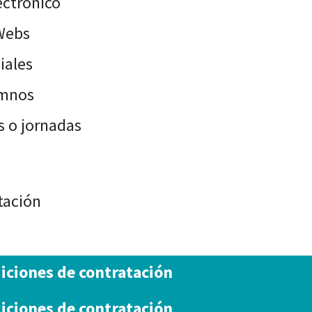
ectrónico
Webs
iales
umnos
 o jornadas
tación
iciones de contratación
iciones de contratación