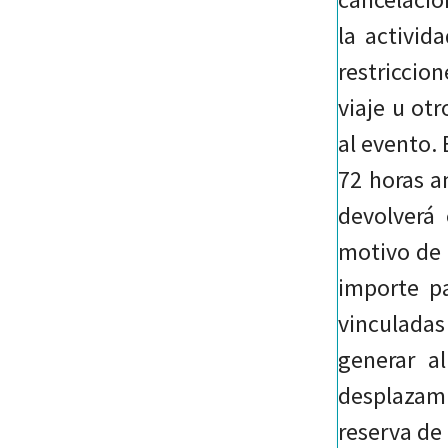
la activid
restriccio
viaje u ot
al evento. 
72 horas a
devolverá
motivo de e
importe pa
vinculadas
generar a
desplazami
reserva de