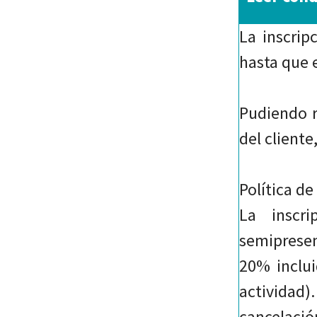
La inscrip
hasta que 
Pudiendo r
del client
Política de
La inscri
semipresen
20% inclui
actividad).
cancelació